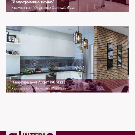
"В серо-розовых волнах"
Квартира в жк "Оружейная Слобода", г.Тула
Loft
"Квартира а-ля Лофт" (96 м.кв.)
Квартира по ул. Вересаева 10-а, г.Тула