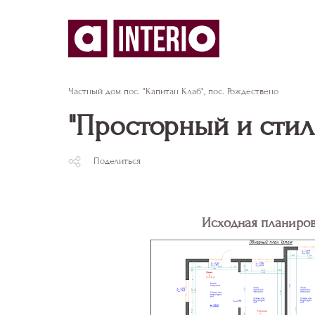
Частный дом пос. "Капитан Клаб", пос. Рождествено
"Просторный и стильн
Поделиться
Исходная планиро