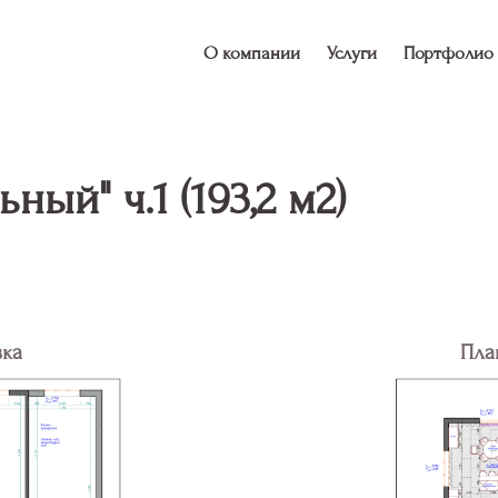
О компании
Услуги
Портфолио
ый" ч.1 (193,2 м2)
вка
Пла