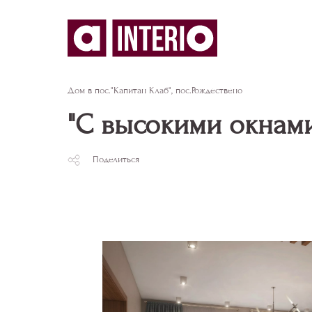
Дом в пос."Капитан Клаб", пос.Рождествено
"С высокими окнами"
Поделиться