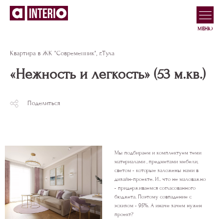
МЕНЮ
Квартира в ЖК "Современник", г.Тула
«Нежность и легкость» (53 м.кв.)
Поделиться
Мы подбираем и комплектуем теми
материалами , предметами мебели,
светом - которые заложены нами в
дизайн-проекте. И.. что не маловажно
- придерживаемся согласованного
бюджета. Поэтому совпадение с
эскизом - 95%. А иначе зачем нужен
проект?