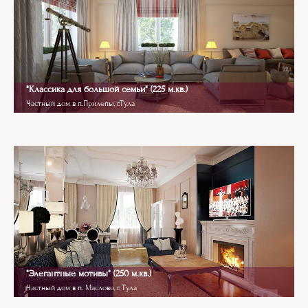
"Классика для большой семьи" (225 м.кв.)
Частный дом в п.Прилепы, г.Тула
Attic
"Элегантные мотивы" (250 м.кв.)
Частный дом в п. Маслово, г. Тула