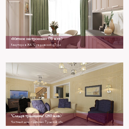
«Мятное настроение» (78 м.кв.)
Квартира в ЖК "Суворовский г. Тула
Attic
"Следуя традициям" (260 м.кв.)
Частный дом, г. Щёкино, Тульская обл.